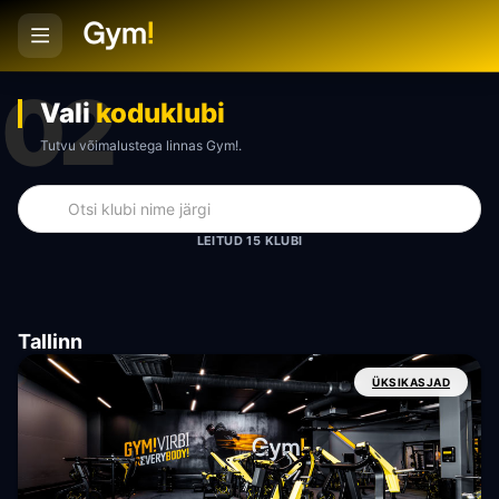
02
Vali
koduklubi
Tutvu võimalustega linnas Gym!.
LEITUD 15 KLUBI
Tallinn
ÜKSIKASJAD